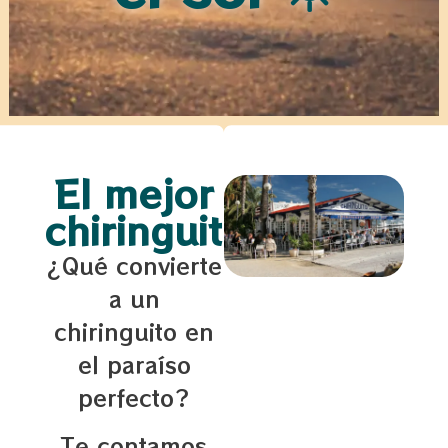
El mejor
chiringuito
¿Qué convierte
a un
chiringuito en
el paraíso
perfecto?
Te contamos