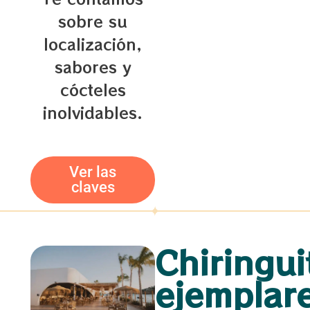
sobre su
localización,
sabores y
cócteles
inolvidables.
Ver las
claves
Chiringui
ejemplar